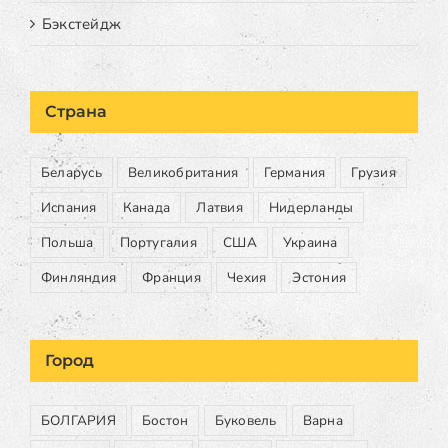
Бэкстейдж
Страна
Беларусь
Великобритания
Германия
Грузия
Испания
Канада
Латвия
Нидерланды
Польша
Португалия
США
Украина
Финляндия
Франция
Чехия
Эстония
Город
БОЛГАРИЯ
Бостон
Буковель
Варна