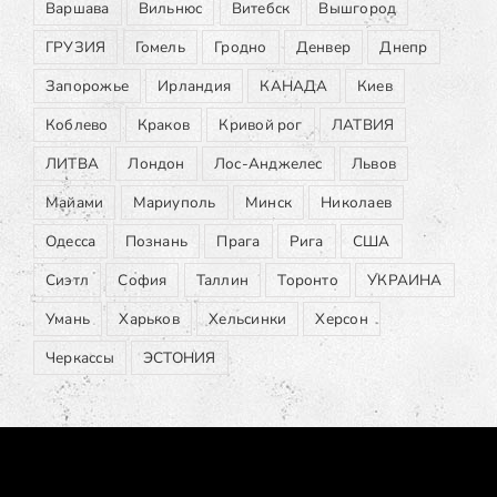
Варшава
Вильнюс
Витебск
Вышгород
ГРУЗИЯ
Гомель
Гродно
Денвер
Днепр
Запорожье
Ирландия
КАНАДА
Киев
Коблево
Краков
Кривой рог
ЛАТВИЯ
ЛИТВА
Лондон
Лос-Анджелес
Львов
Майами
Мариуполь
Минск
Николаев
Одесса
Познань
Прага
Рига
США
Сиэтл
София
Таллин
Торонто
УКРАИНА
Умань
Харьков
Хельсинки
Херсон
Черкассы
ЭСТОНИЯ